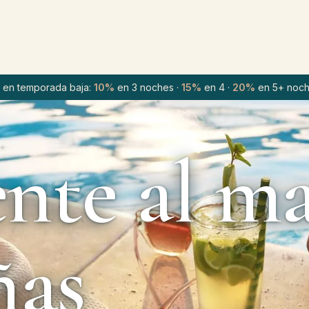
a en temporada baja:
10%
en 3 noches ·
15%
en 4 ·
20%
en 5+ noc
ente al m
ñas