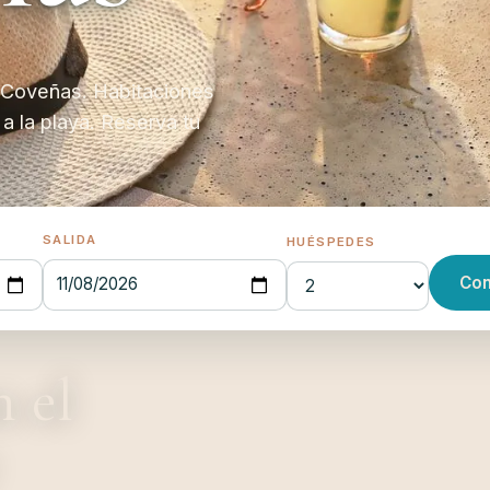
e Coveñas. Habitaciones
a la playa. Reserva tu
SALIDA
HUÉSPEDES
Con
11/08/2026
S
n el