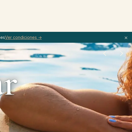
×
hes
Ver condiciones →
ar