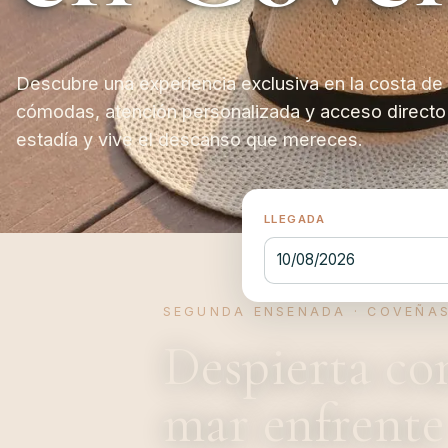
Descubre una experiencia exclusiva en la costa d
cómodas, atención personalizada y acceso directo 
estadía y vive el descanso que mereces.
LLEGADA
10/08/2026
SEGUNDA ENSENADA · COVEÑA
Despierta co
mar enfrente